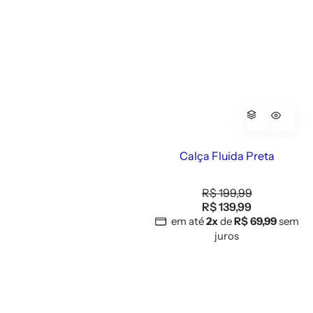
Calça Fluida Preta
P
R$ 199,99
r
P
R$ 139,99
e
r
em até
2x
de
R$ 69,99
sem
ç
e
juros
o
ç
n
o
o
d
r
e
m
v