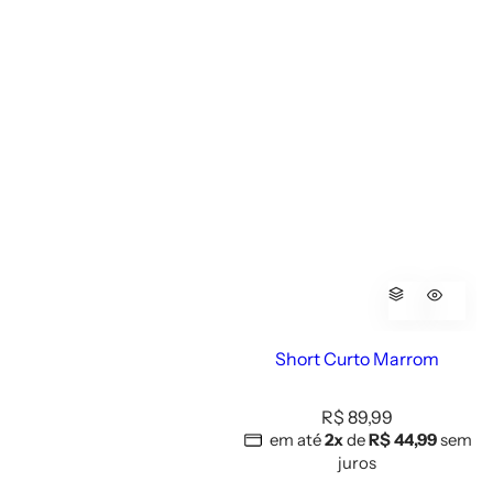
Short Curto Marrom
P
R$ 89,99
r
em até
2x
de
R$ 44,99
sem
e
juros
ç