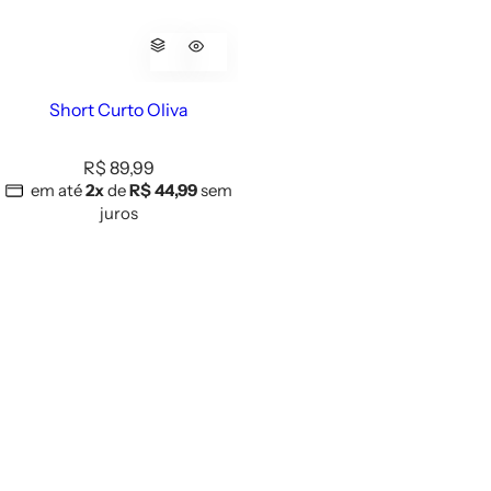
Short Curto Oliva
P
R$ 89,99
r
em até
2x
de
R$ 44,99
sem
e
juros
ç
o
n
o
r
m
a
l